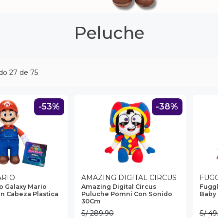
Peluche
ndo
27
de 75
-53%
-38%
ARIO
AMAZING DIGITAL CIRCUS
FUG
o Galaxy Mario
Amazing Digital Circus
Fuggl
n Cabeza Plastica
Puluche Pomni Con Sonido
Baby 
30Cm
S/ 289.90
S/ 49