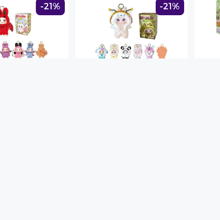
-21%
-21%
KIMMON
FUR
lavero Kimmon
Peluche Llavero Kimmon
Furby
do
Sueños Del Bosque Surtido
S/ 139.90
S/ 14
1
S/ 109.91
S/ 1
Desliza para ver má