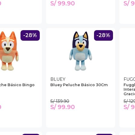
0
S/ 99.90
S/ 
-28%
-28%
BLUEY
FUG
che Básico Bingo
Bluey Peluche Básico 30Cm
Fugg
Inter
Graci
S/ 139.90
S/ 12
0
S/ 99.90
S/ 