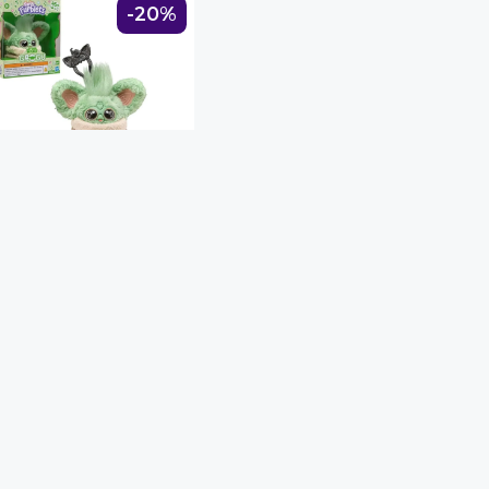
-20%
BY
 Furblet Spirit Grogu
9.90
19.90
s