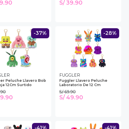
39.90
S/ 39.90
-37%
-28%
GLER
FUGGLER
er Peluche Llavero Bob
Fuggler Llavero Peluche
ja 12Cm Surtido
Laboratorio De 12 Cm
.90
S/ 69.90
49.90
S/ 49.90
-41%
-41%