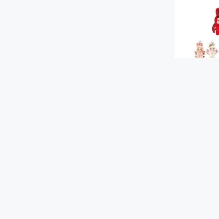
KIMMON
Peluche L
Hada Surti
S/ 139.90
S/ 109.9