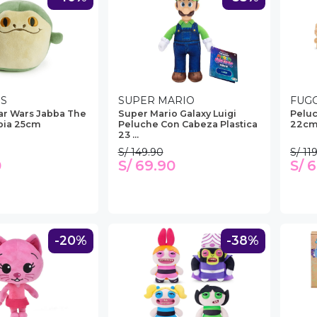
RS
SUPER MARIO
FUG
ar Wars Jabba The
Super Mario Galaxy Luigi
Peluc
pia 25cm
Peluche Con Cabeza Plastica
22cm
23 ...
S/ 149.90
S/ 11
0
S/ 69.90
S/ 
-20%
-38%