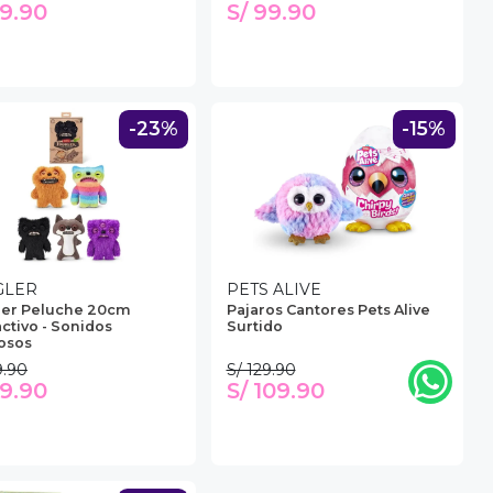
99.90
S/ 99.90
-23%
-15%
GLER
PETS ALIVE
ler Peluche 20cm
Pajaros Cantores Pets Alive
activo - Sonidos
Surtido
osos
9.90
S/ 129.90
99.90
S/ 109.90