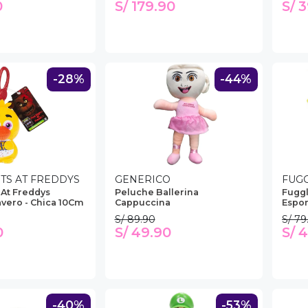
0
S/ 179.90
S/ 
-28%
-44%
HTS AT FREDDYS
GENERICO
FUG
 At Freddys
Peluche Ballerina
Fuggl
avero - Chica 10Cm
Cappuccina
Espon
S/ 89.90
S/ 79
0
S/ 49.90
S/ 
-40%
-53%