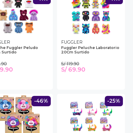
GLER
FUGGLER
he Fuggler Peludo
Fuggler Peluche Laboratorio
 Surtido
20Cm Surtido
9.90
S/ 119.90
69.90
S/ 69.90
-46%
-25%