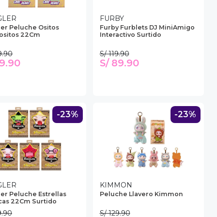
GLER
FURBY
er Peluche Ositos
Furby Furblets DJ MiniAmigo
ositos 22Cm
Interactivo Surtido
9.90
S/ 119.90
79.90
S/ 89.90
-23%
-23%
GLER
KIMMON
er Peluche Estrellas
Peluche Llavero Kimmon
cas 22Cm Surtido
9.90
S/ 129.90