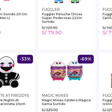
M
FUGGLER
FUG
on Sonido 20 Cm
Fuggler Peluche Chicas
Fuggl
 Mei-Li
Super Poderosas 22Cm
Cariñ
Surtido
S/ 129.90
S/ 14
0
S/ 79.90
S/ 
-33%
-69%
HTS AT FREDDYS
MAGIC MIXIES
FUG
e Nights At
Magic Mixies Caldero Magico
Fuggl
Marioneta 20cm
Gema Surtido
Icóni
S/ 329.90
S/ 12