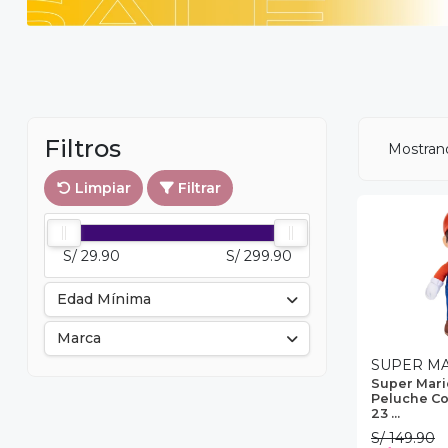
Filtros
Mostra
Limpiar
Filtrar
S/ 29.90
S/ 299.90
Edad Mínima
Marca
SUPER M
Super Mari
Peluche Co
23 ...
S/ 149.90