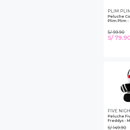
PLIM PLI
Peluche C
Plim Plim -
S/ 99.90
S/ 79.9
FIVE NIG
Peluche Fiv
Freddys - 
S/ 149.90