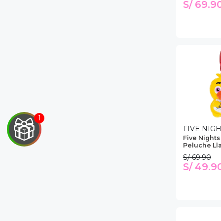
S/ 69.9
FIVE NIG
Five Nights
Peluche Ll
S/ 69.90
S/ 49.9
EGA
Y