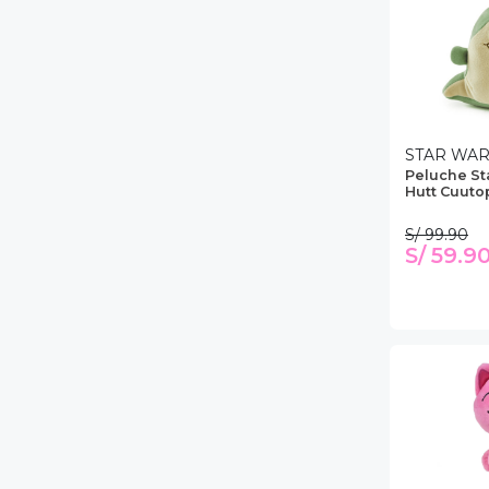
NA!
u correo y
ipa por
s premios
STAR WA
Peluche St
JUGAR
Hutt Cuuto
S/ 99.90
fined
S/ 59.9