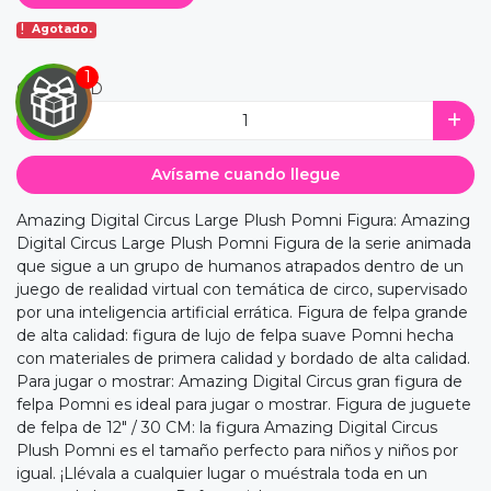
Agotado.
CANTIDAD
Avísame cuando llegue
EGA
Amazing Digital Circus Large Plush Pomni Figura: Amazing
Y
Digital Circus Large Plush Pomni Figura de la serie animada
que sigue a un grupo de humanos atrapados dentro de un
NA!
juego de realidad virtual con temática de circo, supervisado
por una inteligencia artificial errática. Figura de felpa grande
u correo y
de alta calidad: figura de lujo de felpa suave Pomni hecha
ipa por
con materiales de primera calidad y bordado de alta calidad.
s premios
Para jugar o mostrar: Amazing Digital Circus gran figura de
felpa Pomni es ideal para jugar o mostrar. Figura de juguete
JUGAR
de felpa de 12" / 30 CM: la figura Amazing Digital Circus
Plush Pomni es el tamaño perfecto para niños y niños por
fined
igual. ¡Llévala a cualquier lugar o muéstrala toda en un