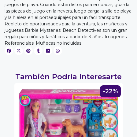
juegos de playa. Cuando estén listos para empacar, guarda
las piezas de juego en la nevera, luego carga la silla de playa
y la hielera en el portaequipajes para un fácil transporte.
Repleto de oportunidades para la aventura, las muñecas y
EGA
juguetes Barbie Mysteries: Beach Detectives son un gran
regalo para niños y fanáticos a partir de 3 años. Imágenes
Y
Referenciales. Muñecas no incluidas
NA!
u correo y
ipa por
También Podría Interesarte
s premios
7%
-22%
JUGAR
fined