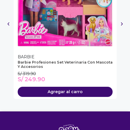
BARBIE
B
Barbie Profesiones Set Veterinaria Con Mascota
Mu
Y Accesorios
S/ 319.90
S/
S/ 249.90
S
Agregar al carro