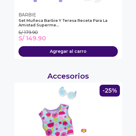
ipa por
s premios
BARBIE
B
Set Muñeca Barbie Y Teresa Receta Para La
Ba
JUGAR
Amistad Superme...
So
S/ 179.90
S/
fined
S/ 149.90
S
Agregar al carro
Accesorios
5%
-25%