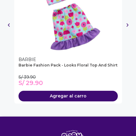
BARBIE
B
Barbie Fashion Pack - Looks Floral Top And Shirt
Ba
S/ 39.90
S/
S/ 29.90
S
Agregar al carro