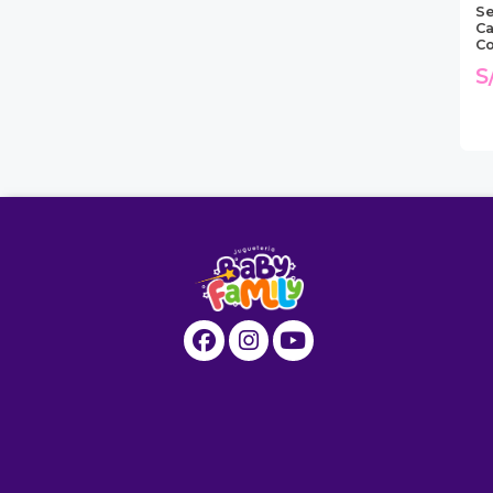
Se
Ca
Co
S