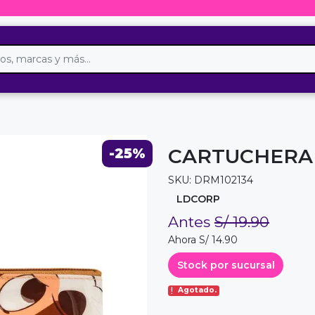
CARTUCHERA 
-25%
SKU: DRM102134
LDCORP
Antes
S/ 19.90
Ahora S/ 14.90
Stock por sucursal
Agotado.