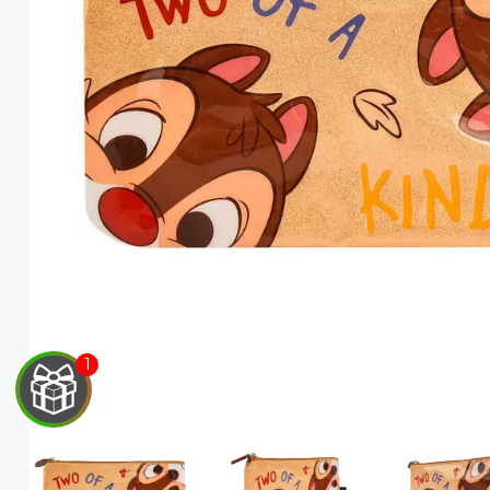
EGA
Y