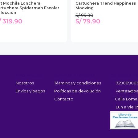
t Mochila Lonchera
Cartuchera Trend Happiness
rtuchera Spiderman Escolar
Mooving
lección
S/ 99.90
/ 319.90
S/ 79.90
Información
Servicio Al Cliente
Contáctano
Nosotros
Términos y condiciones
92908908
Envios y pagos
Políticas de devolución
ventas@ba
Contacto
Calle Loma
Lun a Vie 0