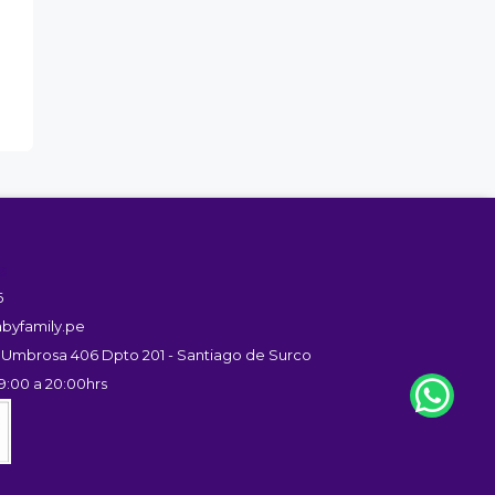
s
6
byfamily.pe
 Umbrosa 406 Dpto 201 - Santiago de Surco
9:00 a 20:00hrs