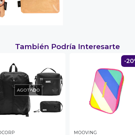
También Podría Interesarte
-2
AGOTADO
DCORP
MOOVING