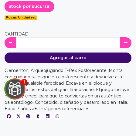
Stock por sucursal
Pocas Unidades.
CANTIDAD
Agregar al carro
Clementoni Arqueojugando T-Rex Fosforecente ¡Monta
con cuidado su esqueleto fosforescente y devuelve a la
vida su inigualable ferocidad! Excava en el bloque y
desentierra los restos del gran Tiranosaurio. El juego incluye
martillo y cincel, para que te conviertas en un auténtico
paleontólogo. Concebido, diseñado y desarrollado en Italia.
Edad 7 años a+. Imágenes referenciales
EGA