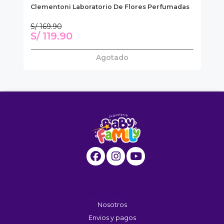
Clementoni Laboratorio De Flores Perfumadas
Ki
Má
S/ 169.90
S/
S/ 119.90
S
Agotado
Información
Nosotros
Envios y pagos