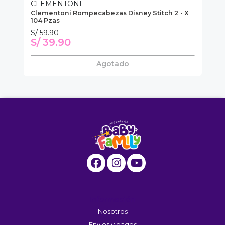
CLEMENTONI
C
Clementoni Rompecabezas Disney Stitch 2 - X
Cl
104 Pzas
An
S/ 59.90
S/
S/ 39.90
S
Agotado
Información
Nosotros
Envios y pagos