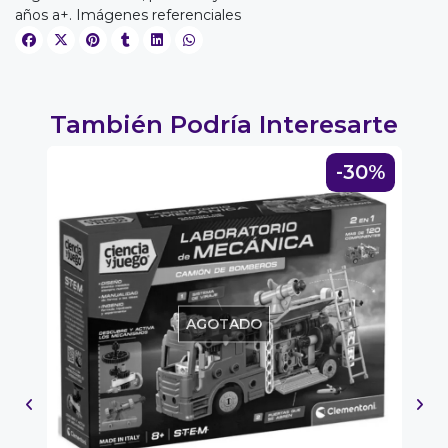
años a+. Imágenes referenciales
EGA
Y
NA!
También Podría Interesarte
u correo y
0%
-30%
ipa por
s premios
JUGAR
fined
AGOTADO