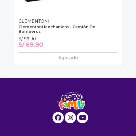
CLEMENTONI
C
De
Clementoni Mechanichs - Camión De
Cl
Bomberos
S/ 99.90
S/
S/ 69.90
S
Agotado