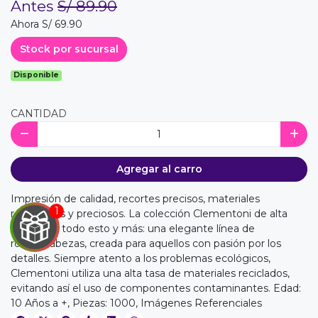
Antes
S/ 89.90
Ahora S/ 69.90
Stock por sucursal
Disponible
CANTIDAD
Agregar al carro
Impresión de calidad, recortes precisos, materiales
resistentes y preciosos. La colección Clementoni de alta
calidad es todo esto y más: una elegante línea de
rompecabezas, creada para aquellos con pasión por los
detalles. Siempre atento a los problemas ecológicos,
Clementoni utiliza una alta tasa de materiales reciclados,
evitando así el uso de componentes contaminantes. Edad:
10 Años a +, Piezas: 1000, Imágenes Referenciales