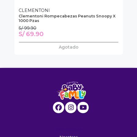
CLEMENTONI
C
Clementoni Rompecabezas Peanuts Snoopy X
Cl
1000 Pzas
Bu
S/ 99.90
S/
S/ 69.90
S
Agotado
Información
Nosotros