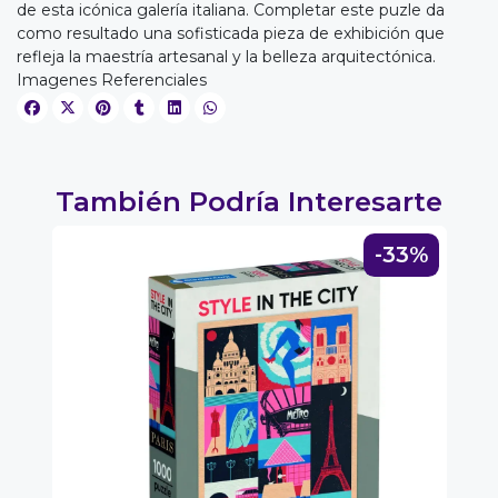
de esta icónica galería italiana. Completar este puzle da
como resultado una sofisticada pieza de exhibición que
refleja la maestría artesanal y la belleza arquitectónica.
EGA
Imagenes Referenciales
Y
NA!
También Podría Interesarte
u correo y
ipa por
s premios
3%
-33%
JUGAR
fined