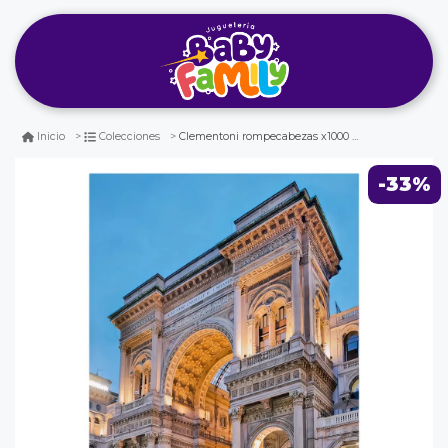
Clementoni rompecabezas x1000 pzas. arco del triunfo
Inicio
Colecciones
-33%