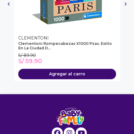
CLEMENTONI
C
a
Clementoni Rompecabezas X1000 Pzas. Estilo
Cl
En La Ciudad D...
En
S/ 89.90
S/
S/ 59.90
S
Agregar al carro