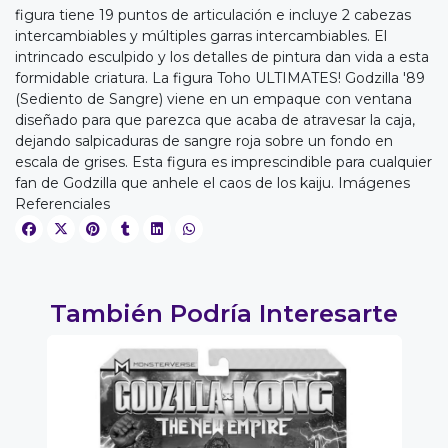
figura tiene 19 puntos de articulación e incluye 2 cabezas
intercambiables y múltiples garras intercambiables. El
intrincado esculpido y los detalles de pintura dan vida a esta
formidable criatura. La figura Toho ULTIMATES! Godzilla '89
(Sediento de Sangre) viene en un empaque con ventana
diseñado para que parezca que acaba de atravesar la caja,
EGA
dejando salpicaduras de sangre roja sobre un fondo en
escala de grises. Esta figura es imprescindible para cualquier
Y
fan de Godzilla que anhele el caos de los kaiju. Imágenes
NA!
Referenciales
u correo y
ipa por
s premios
También Podría Interesarte
JUGAR
0%
fined