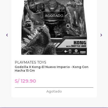
AGOTADO
PLAYMATES TOYS
T
er
Godzilla X Kong-El Nuevo Imperio - Kong Con
Fi
Hacha 15 Cm
C
S/
S/ 129.90
S
Agotado