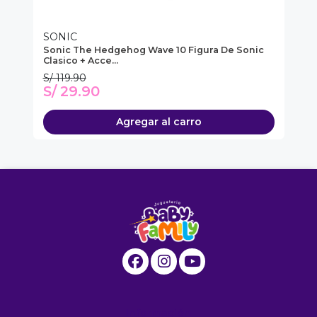
SONIC
5 
Sonic The Hedgehog Wave 10 Figura De Sonic
5 
Clasico + Acce...
Tr
S/ 119.90
S/
S/ 29.90
S
Agregar al carro
Información