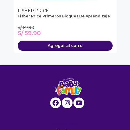
FISHER PRICE
FI
 En
Fisher Price Primeros Bloques De Aprendizaje
Fi
Pa
S/ 69.90
S/
S/ 59.90
S
Agregar al carro
Información