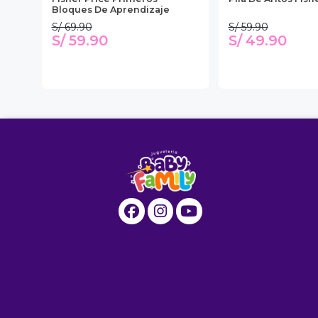
izaje
Bloques De Aprendizaje
S/ 69.90
S/ 59.90
S/ 59.90
S/ 49.90