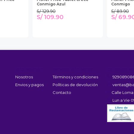
Conmigo Azul
Conmigo
S/ 129.90
S/ 89.90
S/ 109.90
S/ 69.9
Información
Servicio Al Cliente
Contáctano
Nosotros
Términos y condiciones
92908908
Envios y pagos
Políticas de devolución
ventas@ba
Contacto
Calle Loma
Lun a Vie 0