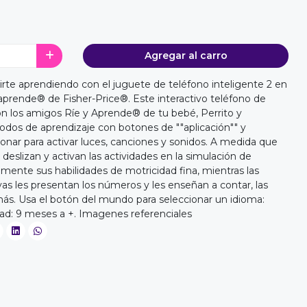
Agregar al carro
rtirte aprendiendo con el juguete de teléfono inteligente 2 en
 aprende® de Fisher-Price®. Este interactivo teléfono de
on los amigos Ríe y Aprende® de tu bebé, Perrito y
os de aprendizaje con botones de ""aplicación"" y
nar para activar luces, canciones y sonidos. A medida que
deslizan y activan las actividades en la simulación de
amente sus habilidades de motricidad fina, mientras las
vas les presentan los números y les enseñan a contar, las
ás. Usa el botón del mundo para seleccionar un idioma:
dad: 9 meses a +. Imagenes referenciales