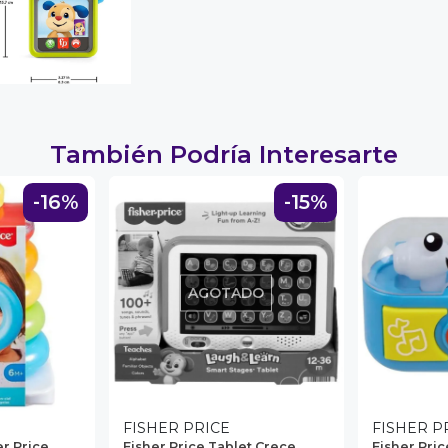
También Podría Interesarte
-16%
-15%
AGOTADO
FISHER PRICE
FISHER P
er Price
Fisher Price Tablet Crece
Fisher Pri