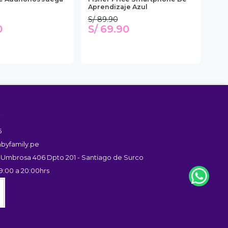
Aprendizaje Azul
Per
S/ 89.90
S/ 
0
S/ 69.90
S/
s
6
byfamily.pe
 Umbrosa 406 Dpto 201 - Santiago de Surco
9:00 a 20:00hrs