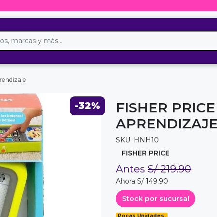
rendizaje
FISHER PRIC
-32%
APRENDIZAJ
SKU: HNH10
FISHER PRICE
Antes
S/ 219.90
Ahora S/ 149.90
Stock por sucursal
Pocas Unidades.