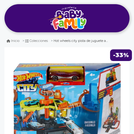
Hot wheels city pista de juguete autolavado de la ciudad
Inicio
Colecciones
-33%