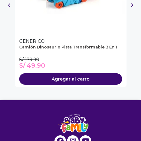
GENERICO
H
ido
Camión Dinosaurio Pista Transformable 3 En 1
Ho
S/ 179.90
S/
S/ 49.90
S
Agregar al carro