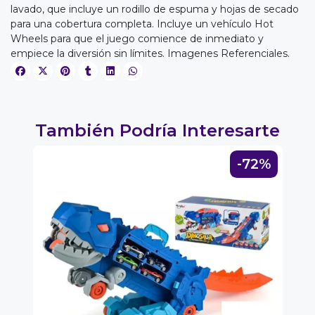
lavado, que incluye un rodillo de espuma y hojas de secado
para una cobertura completa. Incluye un vehículo Hot
Wheels para que el juego comience de inmediato y
EGA
empiece la diversión sin límites. Imagenes Referenciales.
Y
NA!
También Podría Interesarte
u correo y
ipa por
s premios
2%
-72%
JUGAR
fined