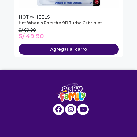
HOT WHEELS
H
Hot Wheels Porsche 911 Turbo Cabriolet
Ho
S/ 69.90
S/
S/ 49.90
S
Agregar al carro
Información