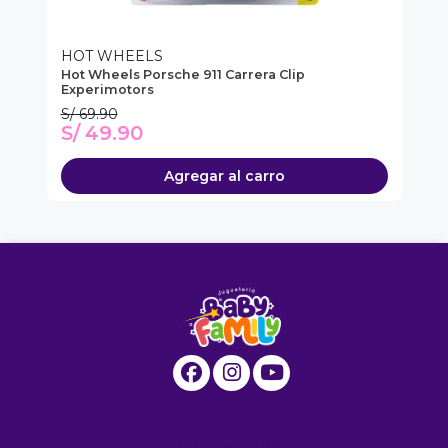
HOT WHEELS
H
Hot Wheels Porsche 911 Carrera Clip
Ho
Experimotors
R 
S/ 69.90
S/
S/ 49.90
S
Agregar al carro
Información