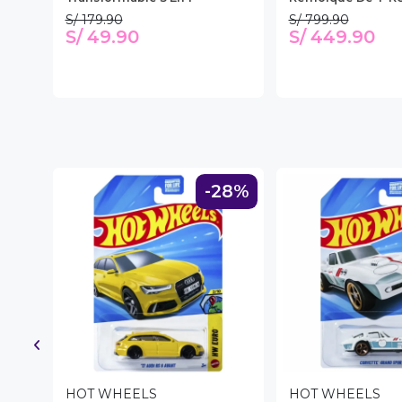
S/ 179.90
S/ 799.90
S/ 49.90
S/ 449.90
28%
-28%
HOT WHEELS
HOT WHEELS