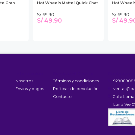
te Gran
Hot Wheels Mattel Quick Chat
Hot Wheels
S/ 69.90
S/ 69.90
S/ 49.90
S/ 49.9
Información
Servicio Al Cliente
Contáctano
Nosotros
Términos y condiciones
92908908
Envios y pagos
Políticas de devolución
ventas@ba
Contacto
Calle Loma
Lun a Vie 0