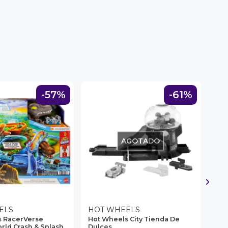
-57%
-61%
AGOTADO
ELS
HOT WHEELS
HO
s RacerVerse
Hot Wheels City Tienda De
Hot
rld Crash & Splash
Dulces
Pist