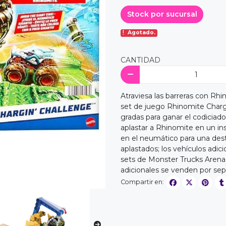
Stock por sucursal
Agotado.
CANTIDAD
Atraviesa las barreras con Rh
set de juego Rhinomite Chargi
gradas para ganar el codiciad
aplastar a Rhinomite en un in
en el neumático para una des
aplastados; los vehículos adi
sets de Monster Trucks Arena S
adicionales se venden por sep
Compartir en: