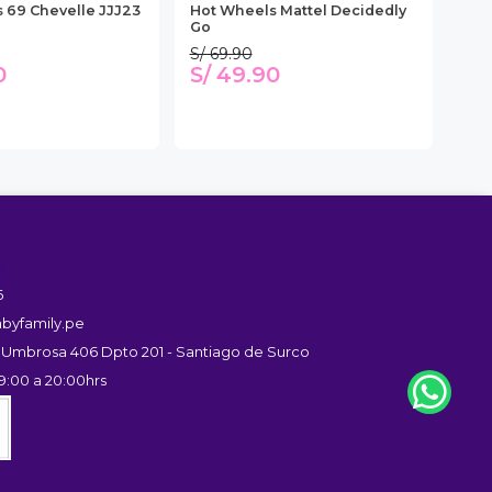
 69 Chevelle JJJ23
Hot Wheels Mattel Decidedly
Hot
Go
Uni
S/ 69.90
S/ 
0
S/ 49.90
S/
s
6
byfamily.pe
 Umbrosa 406 Dpto 201 - Santiago de Surco
9:00 a 20:00hrs