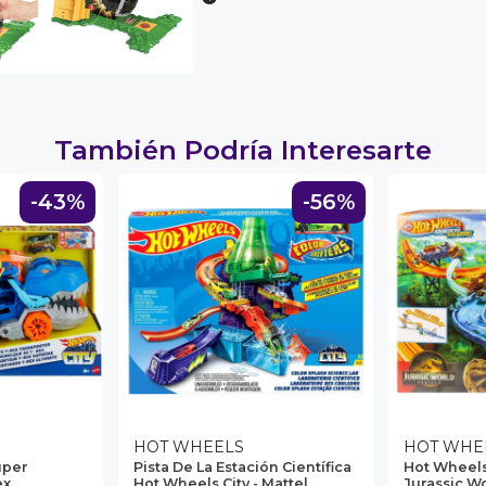
También Podría Interesarte
-43%
-56%
HOT WHEELS
HOT WHE
úper
Pista De La Estación Científica
Hot Wheel
ex
Hot Wheels City - Mattel ...
Jurassic Wo