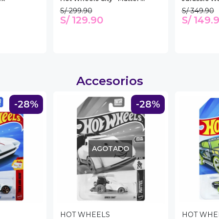
S/ 299.90
S/ 349.90
S/ 129.90
S/ 149.
Accesorios
-28%
-28%
AGOTADO
HOT WHEELS
HOT WHE