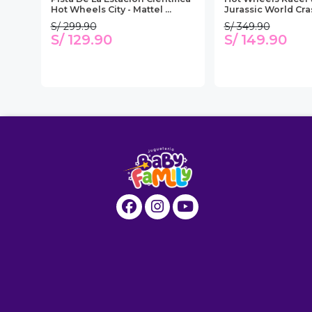
Hot Wheels City - Mattel ...
Jurassic World Cra
S/ 299.90
S/ 349.90
S/ 129.90
S/ 149.90