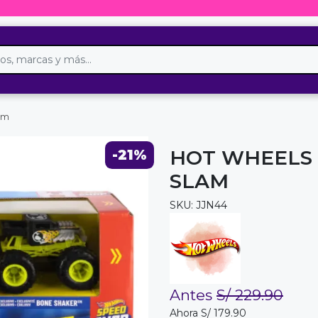
lam
HOT WHEELS
-21%
SLAM
SKU: JJN44
Antes
S/ 229.90
Ahora S/ 179.90