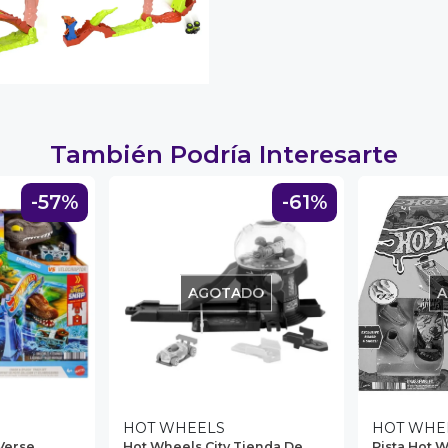
También Podría Interesarte
-57%
-61%
AGOTADO
A
HOT WHEELS
HOT WHE
Verse
Hot Wheels City Tienda De
Pista Hot 