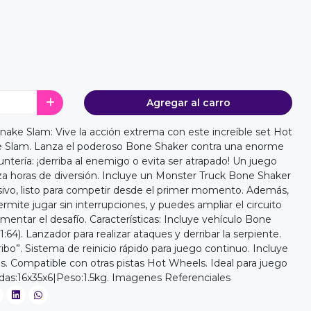
Agregar al carro
ake Slam: Vive la acción extrema con este increíble set Hot
 Slam. Lanza el poderoso Bone Shaker contra una enorme
ntería: ¡derriba al enemigo o evita ser atrapado! Un juego
za horas de diversión. Incluye un Monster Truck Bone Shaker
usivo, listo para competir desde el primer momento. Además,
ermite jugar sin interrupciones, y puedes ampliar el circuito
entar el desafío. Características: Incluye vehículo Bone
:64). Lanzador para realizar ataques y derribar la serpiente.
ribo”. Sistema de reinicio rápido para juego continuo. Incluye
as. Compatible con otras pistas Hot Wheels. Ideal para juego
das:16x35x6|Peso:1.5kg. Imagenes Referenciales