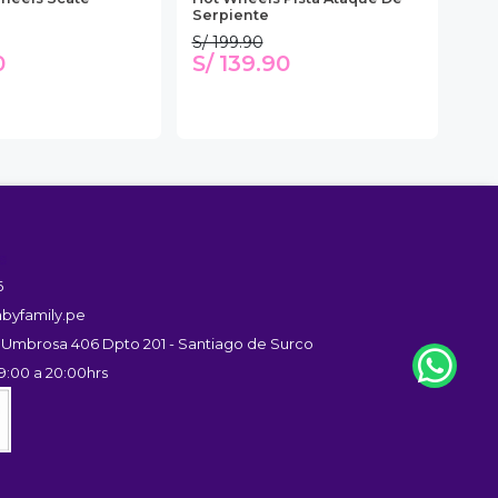
Serpiente
Gar
S/ 199.90
S/ 
0
S/ 139.90
S/
s
6
byfamily.pe
 Umbrosa 406 Dpto 201 - Santiago de Surco
9:00 a 20:00hrs