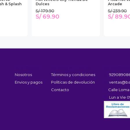
sh & Splash
Dulces
Arcade
S/ 179.90
S/ 239.90
S/ 69.90
S/ 89.9
Información
Servicio Al Cliente
Contáctano
Nosotros
Términos y condiciones
92908908
Envios y pagos
Políticas de devolución
ventas@ba
Contacto
Calle Loma
Lun a Vie 0