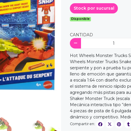
Stock por sucursal
Disponible
CANTIDAD
Hot Wheels Monster Trucks Sn
Wheels Monster Trucks Snake
serpiente y pon a prueba tu pu
lleno de emoción que garanti
a escala 1:64 con diseño excl
el sistema de reinicio rápido p
agregando más pistas para aum
Shaker Monster Truck (escala 1
Mecánica interactiva tipo “der
4 piezas de pista de 6 pulgad
dinámico y competitivo. Medi
Compartir en: