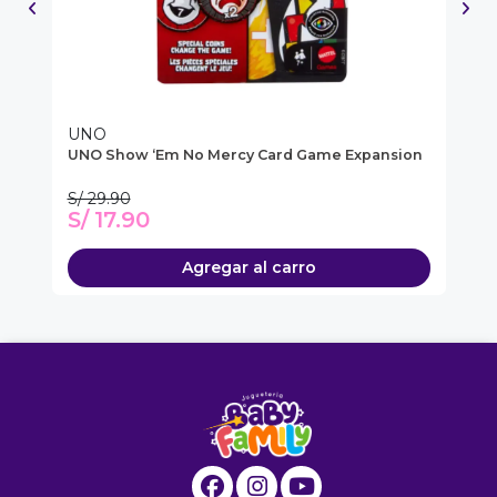
UNO
U
 De
UNO Show ‘Em No Mercy Card Game Expansion
Ju
S/ 29.90
S/
S/ 17.90
S
Agregar al carro