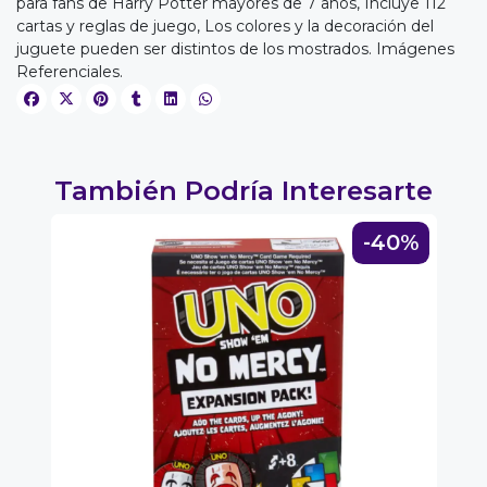
para fans de Harry Potter mayores de 7 años, Incluye 112
cartas y reglas de juego, Los colores y la decoración del
juguete pueden ser distintos de los mostrados. Imágenes
EGA
Referenciales.
Y
NA!
También Podría Interesarte
u correo y
ipa por
s premios
0%
-40%
JUGAR
fined