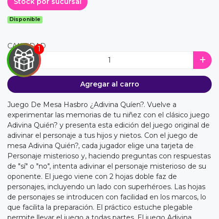
Stock por sucursal
Disponible
CANTIDAD
Agregar al carro
Juego De Mesa Hasbro ¿Adivina Quíen?. Vuelve a
EGA
experimentar las memorias de tu niñez con el clásico juego
Y
Adivina Quién? y presenta esta edición del juego original de
adivinar el personaje a tus hijos y nietos. Con el juego de
NA!
mesa Adivina Quién?, cada jugador elige una tarjeta de
Personaje misterioso y, haciendo preguntas con respuestas
u correo y
de "sí" o "no", intenta adivinar el personaje misterioso de su
ipa por
oponente. El juego viene con 2 hojas doble faz de
s premios
personajes, incluyendo un lado con superhéroes. Las hojas
de personajes se introducen con facilidad en los marcos, lo
JUGAR
que facilita la preparación. El práctico estuche plegable
permite llevar el juego a todas partes. El juego Adivina