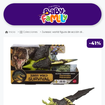
Jurassic world figura de acción dinosaurio pteranodon wild roar
Inicio
Colecciones
-41%