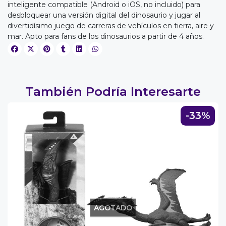
inteligente compatible (Android o iOS, no incluido) para
desbloquear una versión digital del dinosaurio y jugar al
divertidísimo juego de carreras de vehículos en tierra, aire y
mar. Apto para fans de los dinosaurios a partir de 4 años.
EGA
Y
NA!
También Podría Interesarte
u correo y
ipa por
-33%
s premios
JUGAR
fined
AGOTADO