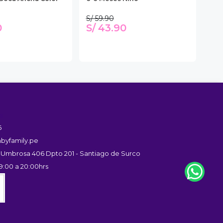
S/ 59.90
S/ 
0
S/ 43.90
S/
s
6
byfamily.pe
 Umbrosa 406 Dpto 201 - Santiago de Surco
9:00 a 20:00hrs