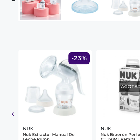
NA!
u correo y
ipa por
s premios
JUGAR
33%
-23%
fined
AGOTA
NUK
NUK
Nuk Extractor Manual De
Nuk Biberón Perfe
Leche Pump
CT 150ML Ramita