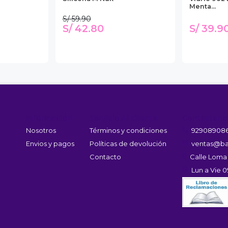
Menta...
S/ 59.90
S/ 42.80
S/ 39.9
Información
Servicio Al Cliente
Contáctano
Nosotros
Términos y condiciones
92908908
Envios y pagos
Políticas de devolución
ventas@ba
Contacto
Calle Loma
Lun a Vie 0