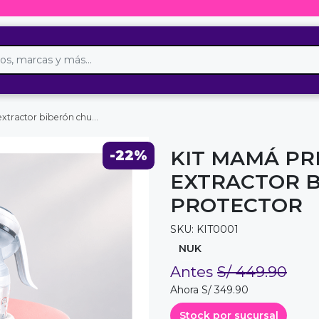
r biberón chupón protector
KIT MAMÁ PR
-22%
EXTRACTOR 
PROTECTOR
SKU: KIT0001
NUK
Antes
S/ 449.90
Ahora S/ 349.90
Stock por sucursal