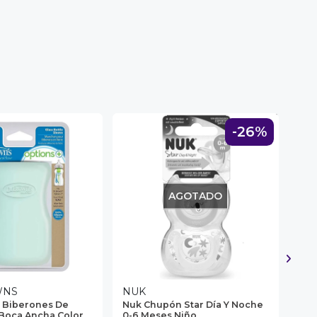
-26%
AGOTADO
WNS
NUK
NU
 Biberones De
Nuk Chupón Star Día Y Noche
Nuk
 Boca Ancha Color
0-6 Meses Niño
0-6