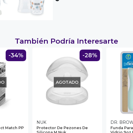
También Podría Interesarte
-34%
-28%
DO
AGOTADO
NUK
DR. BRO
ct Match PP
Protector De Pezones De
Funda Para
Silicona M Nuk
Vidrio 9oz