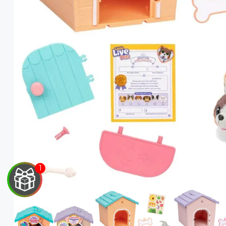
EGA
Y