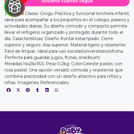
Avísame cuando llegue
Lonchera Classic Grogu Práctica y funcional lonchera infantil,
ideal para acompañar a los pequeños en el colegio, paseos y
actividades diarias. Su diseño cómodo y compacto permite
EGA
llevar el refrigerio organizado y protegido durante todo el
Y
día. Características: Diseño frontal estampado. Cierre
superior y seguro. Asa superior. Material ligero y resistente.
NA!
Fácil de limpiar. Ideal para uso escolar/universitario/oficina.
Perfecta para guardar jugos, frutas, snacks,etc
u correo y
Medidas:14x26x16.5. Peso:0.2kg. Color:Celeste pastel, con
ipa por
rosa pastel. Una opción versátil, cómoda y resistente que
s premios
combina practicidad con un diseño atractivo para niños y
niñas. Imagenes Referenciales.
JUGAR
fined