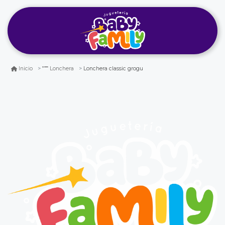
Lonchera classic grogu
Inicio
Lonchera