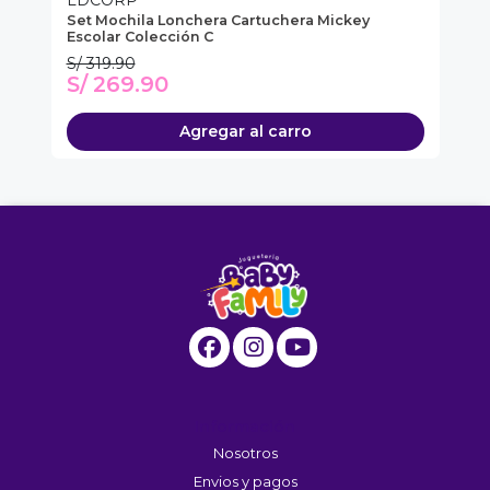
LDCORP
L
Set Mochila Lonchera Cartuchera Mickey
Se
Escolar Colección C
Mi
S/ 319.90
S/
S/ 269.90
S
Agregar al carro
Información
Nosotros
Envios y pagos