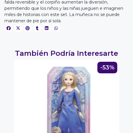
falda reversible y el corpiño aumentan la diversión,
permitiendo que los niños y las niñas jueguen e imaginen
miles de historias con este set. La muñeca no se puede
EGA
mantener de pie por sí sola.
Y
NA!
También Podría Interesarte
u correo y
ipa por
s premios
3%
-53%
JUGAR
fined