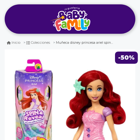
Muñeca disney princesa ariel spin reveal
Inicio
Colecciones
-50%