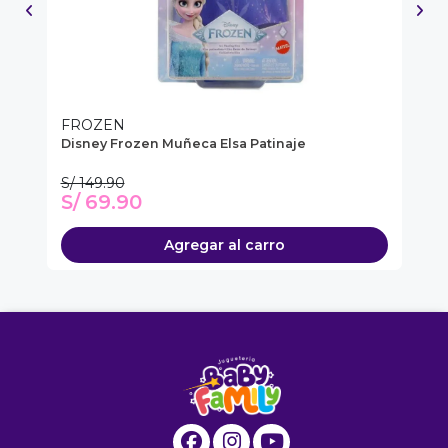
FROZEN
DI
Disney Frozen Muñeca Elsa Patinaje
Mu
Be
S/ 149.90
S/
S/ 69.90
S
Agregar al carro