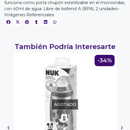
funciona como porta chupón esterilizable en el microondas,
con 40ml de agua. Libre de bisfenol A (BPA). 2 unidades.-
EGA
Imágenes Referenciales
Y
NA!
También Podría Interesarte
u correo y
ipa por
6%
-34%
s premios
JUGAR
fined
AGOTADO