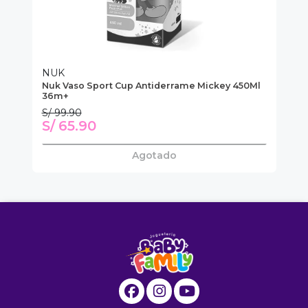
NUK
T
Nuk Vaso Sport Cup Antiderrame Mickey 450Ml
Bo
36m+
S/ 99.90
S/ 65.90
S
Agotado