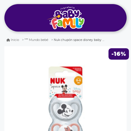
Nuk chupón space disney baby minnie x2 0-6m
Inicio
Mundo bebé
-16%