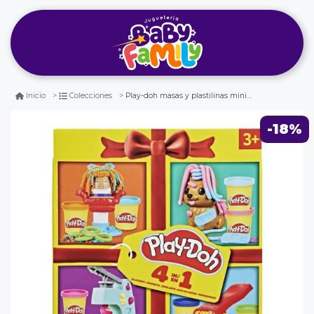
Play-doh masas y plastilinas minisets clásicos
Inicio
Colecciones
-18%