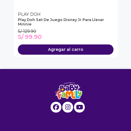
PLAY DOH
P
Play Doh Set De Juego Disney Jr Para Llevar
Pl
Minnie
S/ 129.90
S/
S/ 99.90
S
Agregar al carro
Información