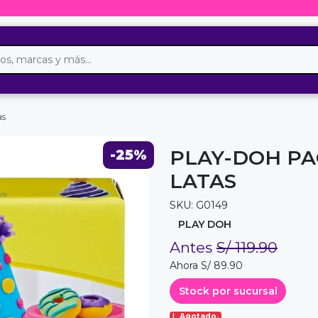
as
PLAY-DOH PA
-25%
LATAS
SKU: G0149
PLAY DOH
Antes
S/ 119.90
Ahora S/ 89.90
Stock por sucursal
Agotado.