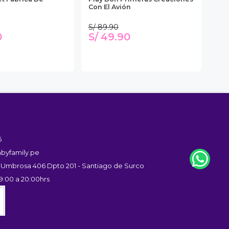
Con El Avión
Hel
S/ 89.90
0
S/ 49.90
S/
s
6
byfamily.pe
 Umbrosa 406 Dpto 201 - Santiago de Surco
9:00 a 20:00hrs