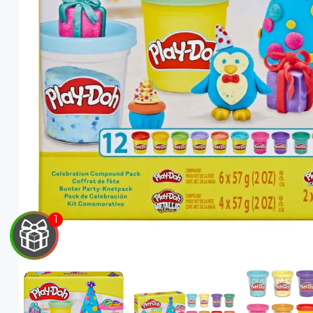
EGA
Y