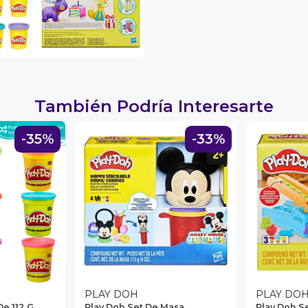
También Podría Interesarte
-35%
-33%
PLAY DOH
PLAY DO
De 112 G
Play Doh Set De Masa
Play Doh S