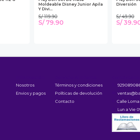
Moldeable Disney Junior Apila
Diversión
Y Divi...
S/ 119.90
S/ 49.90
S/ 79.90
S/ 39.9
Información
Servicio Al Cliente
Contáctano
Nosotros
Términos y condiciones
92908908
Envios y pagos
Políticas de devolución
ventas@ba
Contacto
Calle Loma
Lun a Vie 0