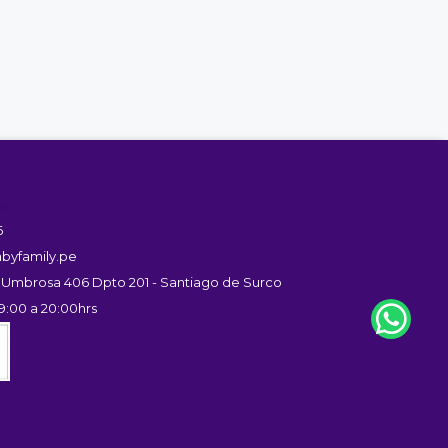
s
6
byfamily.pe
 Umbrosa 406 Dpto 201 - Santiago de Surco
9:00 a 20:00hrs