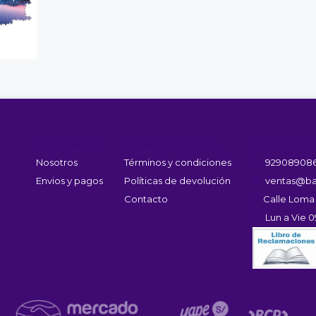
Información
Servicio Al Cliente
Contáctano
Nosotros
Términos y condiciones
92908908
Envios y pagos
Políticas de devolución
ventas@ba
Contacto
Calle Loma
Lun a Vie 0