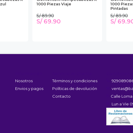
zul
1000 Piezas Viaje
1000 Pieza
Pintadas
S/ 89.90
S/ 89.90
S/ 69.90
S/ 69.9
Información
Servicio Al Cliente
Contáctano
Nosotros
Términos y condiciones
92908908
Envios y pagos
Políticas de devolución
ventas@ba
Contacto
Calle Loma
Lun a Vie 0