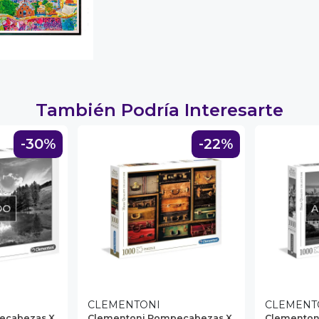
También Podría Interesarte
-30%
-22%
DO
A
CLEMENTONI
CLEMENT
ecabezas X
Clementoni Rompecabezas X
Clementon