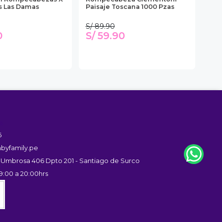
s Las Damas
Paisaje Toscana 1000 Pzas
Car
S/ 89.90
S/ 
0
S/ 59.90
S/
s
6
byfamily.pe
 Umbrosa 406 Dpto 201 - Santiago de Surco
9:00 a 20:00hrs