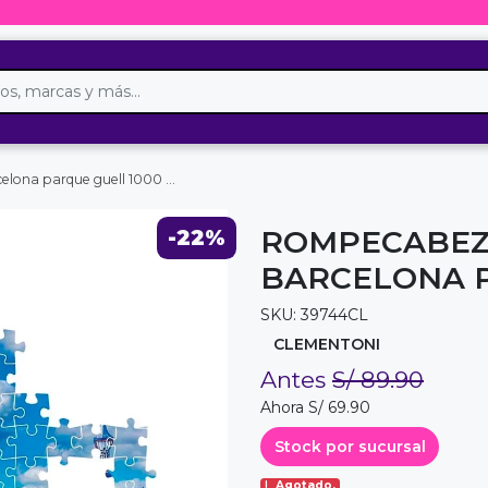
na parque guell 1000 pzas
ROMPECABEZ
-22%
BARCELONA P
SKU: 39744CL
CLEMENTONI
Antes
S/ 89.90
Ahora S/ 69.90
Stock por sucursal
Agotado.