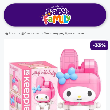
Sanrio keeppley figura armable my melody
Inicio
Colecciones
-33%