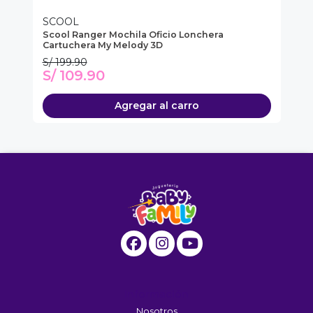
SCOOL
S
Scool Ranger Mochila Oficio Lonchera
Se
Cartuchera My Melody 3D
My
S/ 199.90
S/
S/ 109.90
S
Agregar al carro
Información
Nosotros