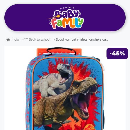
Scool kombat maleta lonchera cartuchera jurassic explorers
Inicio
Back to school
-45%