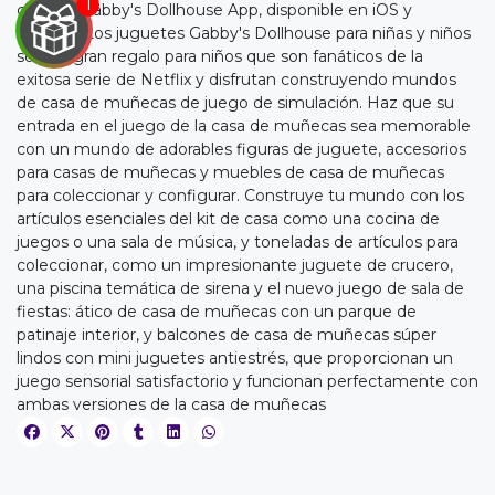
gratuita Gabby's Dollhouse App, disponible en iOS y
Android. Los juguetes Gabby's Dollhouse para niñas y niños
son un gran regalo para niños que son fanáticos de la
exitosa serie de Netflix y disfrutan construyendo mundos
de casa de muñecas de juego de simulación. Haz que su
entrada en el juego de la casa de muñecas sea memorable
con un mundo de adorables figuras de juguete, accesorios
para casas de muñecas y muebles de casa de muñecas
para coleccionar y configurar. Construye tu mundo con los
artículos esenciales del kit de casa como una cocina de
EGA
juegos o una sala de música, y toneladas de artículos para
coleccionar, como un impresionante juguete de crucero,
Y
una piscina temática de sirena y el nuevo juego de sala de
fiestas: ático de casa de muñecas con un parque de
NA!
patinaje interior, y balcones de casa de muñecas súper
lindos con mini juguetes antiestrés, que proporcionan un
u correo y
juego sensorial satisfactorio y funcionan perfectamente con
ipa por
ambas versiones de la casa de muñecas
s premios
JUGAR