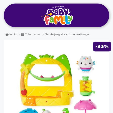
Set de juego balcon recreativo gabbys doll house surtido
Inicio
Colecciones
-33%