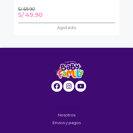
S/ 69.90
S/ 49.90
S
Agotado
Información
Nosotros
Envios y pagos