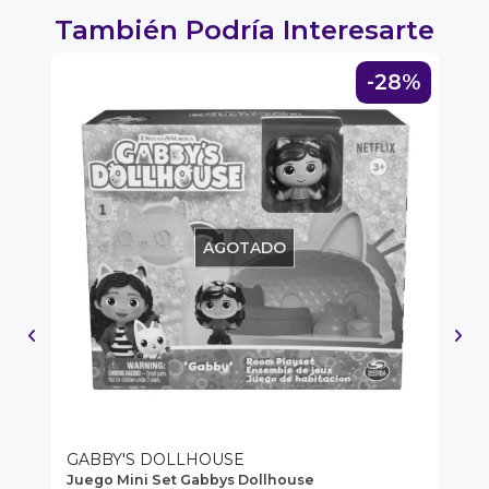
fined
También Podría Interesarte
0%
-28%
AGOTADO
GABBY'S DOLLHOUSE
G
Juego Mini Set Gabbys Dollhouse
Ga