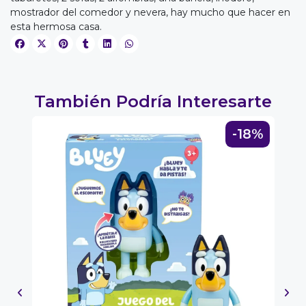
mostrador del comedor y nevera, hay mucho que hacer en
esta hermosa casa.
EGA
Y
NA!
También Podría Interesarte
u correo y
ipa por
6%
-18%
s premios
JUGAR
fined