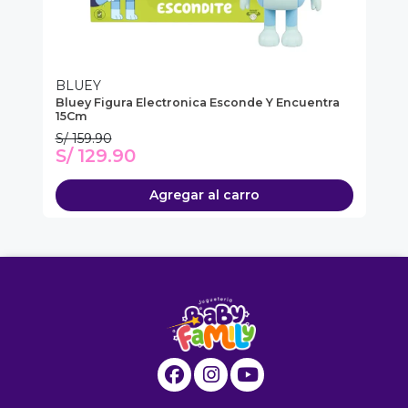
BLUEY
C
Bluey Figura Electronica Esconde Y Encuentra
Mo
15Cm
S/ 159.90
S/
S/ 129.90
S
Agregar al carro