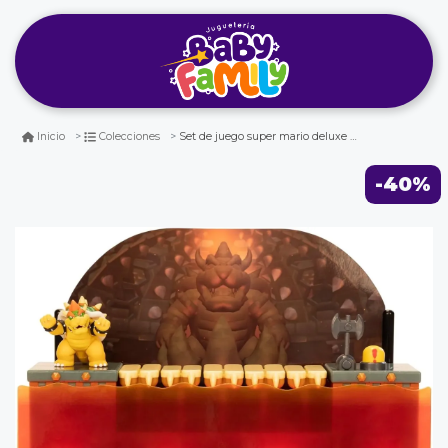
Set de juego super mario deluxe bowser battle
Inicio
Colecciones
-40%