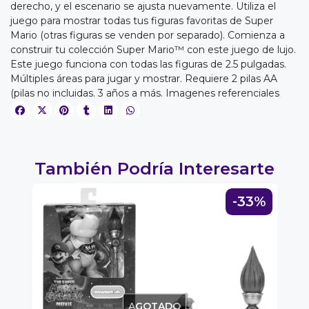
derecho, y el escenario se ajusta nuevamente. Utiliza el
juego para mostrar todas tus figuras favoritas de Super
Mario (otras figuras se venden por separado). Comienza a
construir tu colección Super Mario™ con este juego de lujo.
EGA
Este juego funciona con todas las figuras de 2.5 pulgadas.
Múltiples áreas para jugar y mostrar. Requiere 2 pilas AA
Y
(pilas no incluidas. 3 años a más. Imagenes referenciales
NA!
u correo y
ipa por
También Podría Interesarte
s premios
7%
-33%
JUGAR
fined
AGOTADO