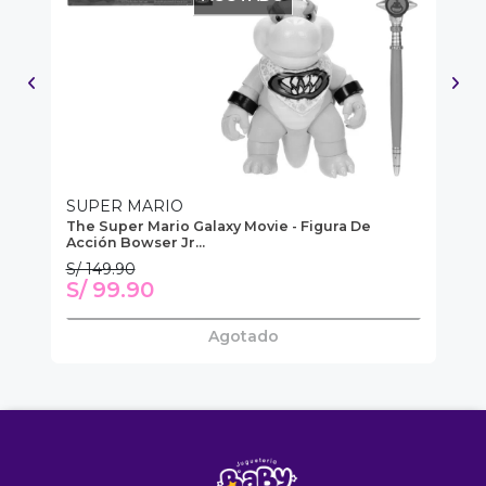
SUPER MARIO
S
The Super Mario Galaxy Movie - Figura De
Th
Acción Bowser Jr...
Ac
S/ 149.90
S/
S/ 99.90
S
Agotado