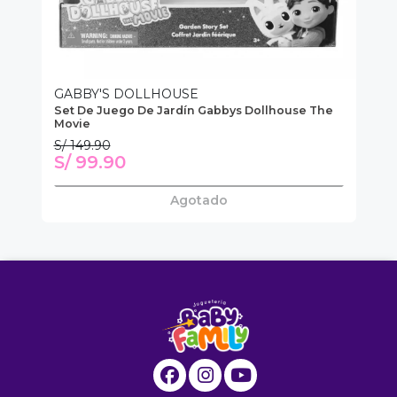
GABBY'S DOLLHOUSE
G
os
Set De Juego De Jardín Gabbys Dollhouse The
Ga
Movie
S/ 149.90
S/ 99.90
S
Agotado