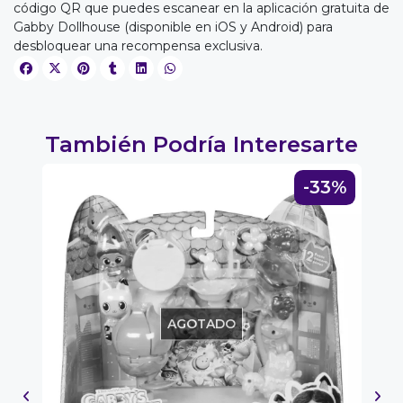
código QR que puedes escanear en la aplicación gratuita de
Gabby Dollhouse (disponible en iOS y Android) para
EGA
desbloquear una recompensa exclusiva.
Y
NA!
También Podría Interesarte
u correo y
ipa por
7%
-33%
s premios
JUGAR
fined
AGOTADO