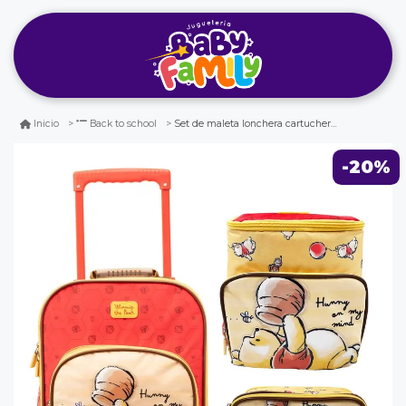
Set de maleta lonchera cartuchera nido winnie pooh colección a
Inicio
Back to school
-20%