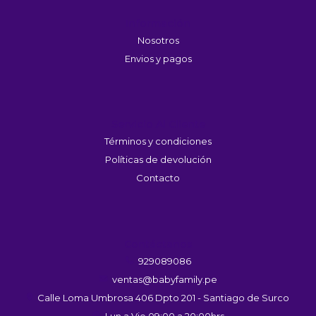
Información
Nosotros
Envios y pagos
Servicio Al Cliente
Términos y condiciones
Políticas de devolución
Contacto
Contáctanos
929089086
ventas@babyfamily.pe
Calle Loma Umbrosa 406 Dpto 201 - Santiago de Surco
Lun a Vie 09:00 a 20:00hrs