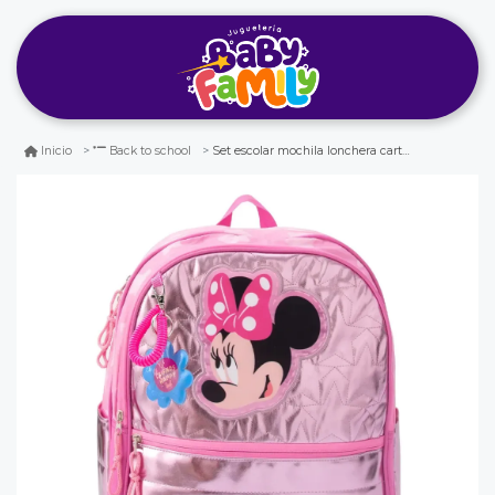
Set escolar mochila lonchera cartuchera minnie premium oficio
Inicio
Back to school