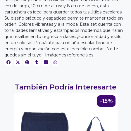
cm de largo, 10 cm de altura y 8 cm de ancho, esta
cartuchera es ideal para guardar todos tus útiles escolares.
Su diseño práctico y espacioso permite mantener todo en
orden. Colores vibrantes y a la moda: Este set cuenta con
tonalidades llamativas y estampados modernos que harán
EGA
que resaltes en tu regreso a clases. ¡Funcionalidad y estilo
en un solo set Prepárate para un año escolar lleno de
Y
energía y organización con este increíble combo. ¡No te
quedes sin el tuyo! -Imágenes referenciales
NA!
u correo y
ipa por
s premios
También Podría Interesarte
JUGAR
0%
-15%
fined