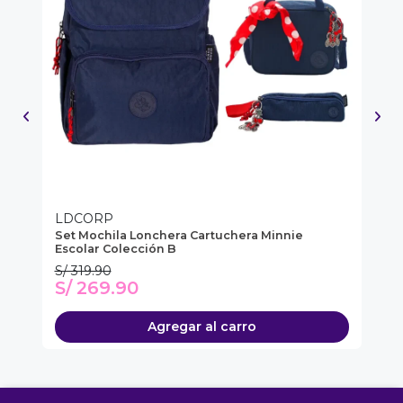
LDCORP
M
nie
Set Mochila Lonchera Cartuchera Minnie
Ca
Escolar Colección B
S/ 319.90
S/
S/ 269.90
S
Agregar al carro