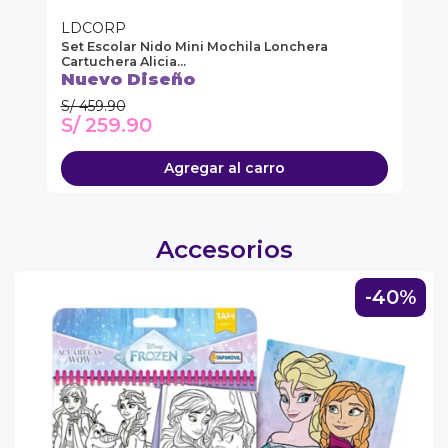
u correo y
LDCORP
L
ipa por
Set Escolar Nido Mini Mochila Lonchera
Se
s premios
Cartuchera Alicia...
Pr
Nuevo Diseño
JUGAR
S/ 459.90
S/
S/ 259.90
S
fined
Agregar al carro
Accesorios
-40%