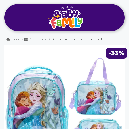
Set mochila lonchera cartuchera frozen colección f
Inicio
Colecciones
-33%