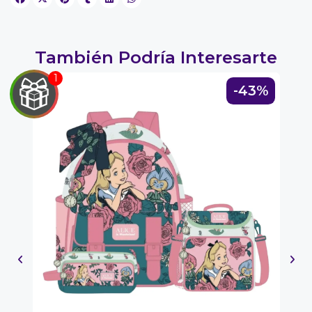
También Podría Interesarte
5%
-43%
EGA
Y
NA!