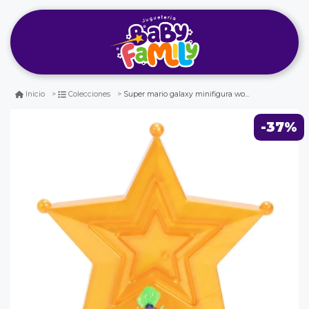
Super mario galaxy minifigura wonder bowser junior 4cm nintendo
Inicio
Colecciones
-37%