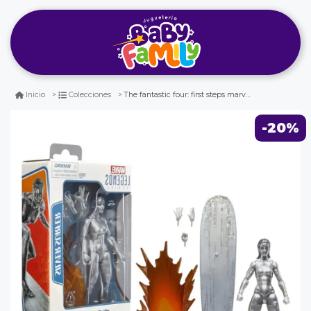
The fantastic four: first steps marvel legends - the silver surfer
Inicio
Colecciones
-20%