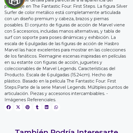
pulgadas se detalla para parecerse a la apariencia del
personaje en The Fantastic Four: First Steps. La figura Silver
Surfer de color metálico está completamente articulada
con un diseño premium y cabeza, brazos y piernas
posables. El conjunto de figuras de acción de Marvel viene
con 5 accesorios, incluidas manos alternativas, y tabla de
surf con soporte para poses dinámicas y exhibición. La
escala de 6 pulgadas de las figuras de acción de Hasbro
EGA
Marvel las hace excelentes para mostrar en las colecciones
de los fanáticos. Reimagine escenas inspiradas en películas
Y
en su estante con figuras de acción, juguetes y
coleccionables de Marvel Legends. Características del
NA!
Producto. Escala de 6 pulgadas (15.24cm). Hecho de
plástico. Basado en la película The Fantastic Four: First
u correo y
Steps.Parte de la serie Marvel Legends. Múltiples puntos de
ipa por
articulación. Piezas y accesorios intercambiables. -
s premios
Imágenes Referenciales.
JUGAR
fined
También Podría Interesarte