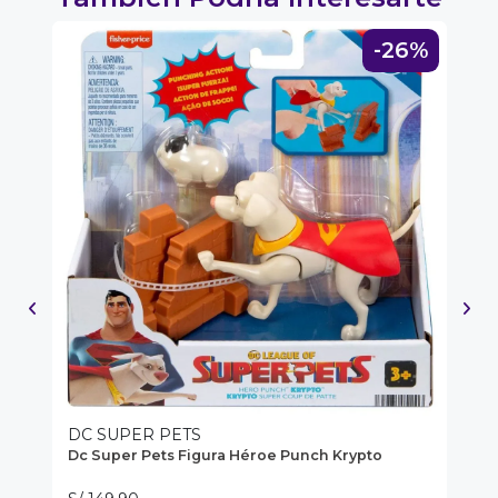
0%
-26%
DC SUPER PETS
M
Dc Super Pets Figura Héroe Punch Krypto
Fi
Le