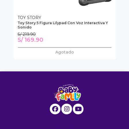
TOY STORY
TO
Con
Toy Story 5 Figura Lilypad Con Voz Interactiva Y
To
Sonido
So
S/ 219.90
S/
S/ 169.90
S
Agotado