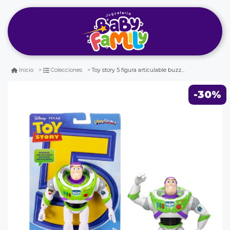
Toy story 5 figura articulable buzz lightyear 18 cm disney pixar
Inicio
Colecciones
-30%