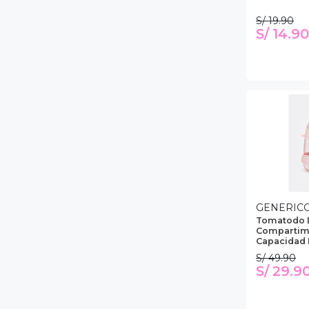
S/ 19.90
S/ 14.90
GENERIC
Tomatodo 
Compartim
Capacidad D
S/ 49.90
S/ 29.9