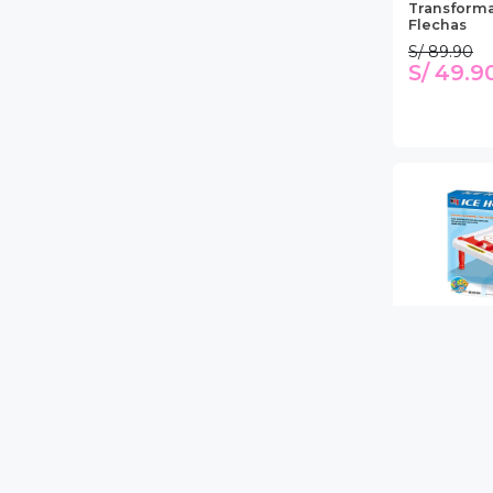
Transforma
Flechas
S/ 89.90
S/ 49.9
GENERIC
Juego De M
Clásico Por
S/ 79.90
S/ 59.9