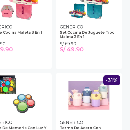
ERICO
GENERICO
e Cocina Maleta 3 En 1
Set Cocina De Juguete Tipo
Maleta 3 En 1
.90
S/ 69.90
49.90
S/ 49.90
-31%
ERICO
GENERICO
o De Memoria Con Luz Y
Termo De Acero Con