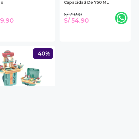
do
Capacidad De 750 ML
S/ 79.90
49.90
S/ 54.90
-40%
ERICO
e Cocina De Juguete
n Portatil 3 En 1
.90
59.90