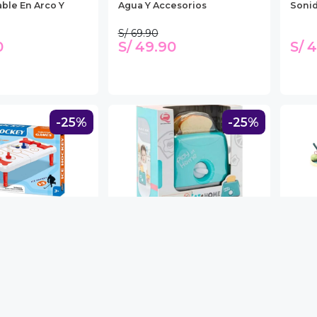
ble En Arco Y
Agua Y Accesorios
Soni
S/ 69.90
0
S/ 49.90
S/ 
-25%
-25%
O
GENERICO
GEN
esa Ice Hockey
Tostadora De Juguete Con
Set D
tátil Juguete
Timer
Maleti
S/ 79.90
S/ 99
0
S/ 59.90
S/ 