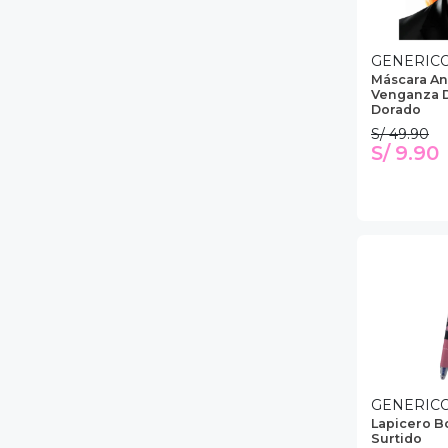
GENERIC
Máscara A
Venganza D
Dorado
S/ 49.90
S/ 9.90
GENERIC
Lapicero B
Surtido