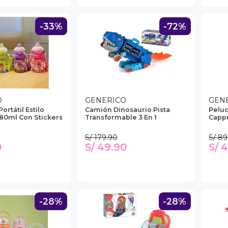
-33%
-72%
O
GENERICO
GEN
rtátil Estilo
Camión Dinosaurio Pista
Peluc
80ml Con Stickers
Transformable 3 En 1
Capp
S/ 179.90
S/ 89
0
S/ 49.90
S/ 
-28%
-28%