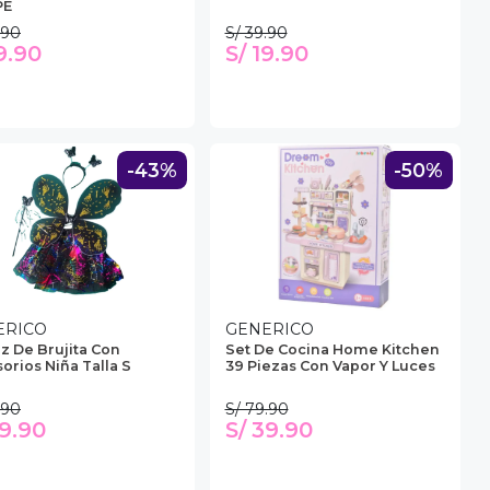
PE
.90
S/ 39.90
9.90
S/ 19.90
-43%
-50%
ERICO
GENERICO
az De Brujita Con
Set De Cocina Home Kitchen
orios Niña Talla S
39 Piezas Con Vapor Y Luces
.90
S/ 79.90
39.90
S/ 39.90