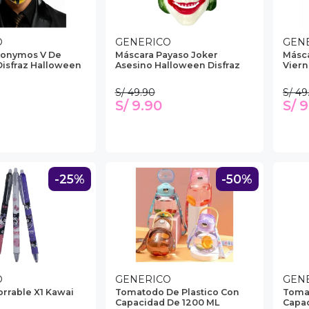
O
GENERICO
GEN
nonymos V De
Máscara Payaso Joker
Másc
isfraz Halloween
Asesino Halloween Disfraz
Viern
S/ 49.90
S/ 49
S/ 9.90
S/ 
-25%
-50%
O
GENERICO
GEN
orrable X1 Kawai
Tomatodo De Plastico Con
Tomat
Capacidad De 1200 ML
Capac