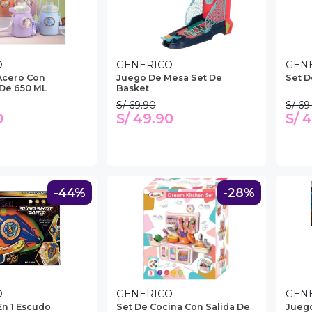
O
GENERICO
GEN
Acero Con
Juego De Mesa Set De
Set D
De 650 ML
Basket
S/ 69.90
S/ 69
0
S/ 49.90
S/ 
-44%
-28%
O
GENERICO
GEN
En 1 Escudo
Set De Cocina Con Salida De
Jueg