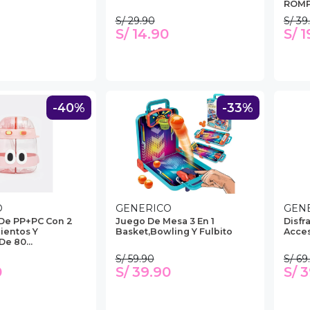
ROM
S/ 29.90
S/ 39
S/ 14.90
S/ 1
-40%
-33%
O
GENERICO
GEN
De PP+PC Con 2
Juego De Mesa 3 En 1
Disfr
ientos Y
Basket,Bowling Y Fulbito
Acces
e 80...
S/ 59.90
S/ 69
0
S/ 39.90
S/ 