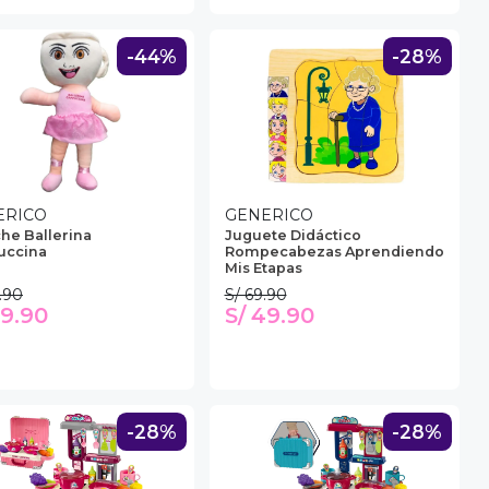
-44%
-28%
ERICO
GENERICO
he Ballerina
Juguete Didáctico
uccina
Rompecabezas Aprendiendo
Mis Etapas
.90
S/ 69.90
49.90
S/ 49.90
-28%
-28%