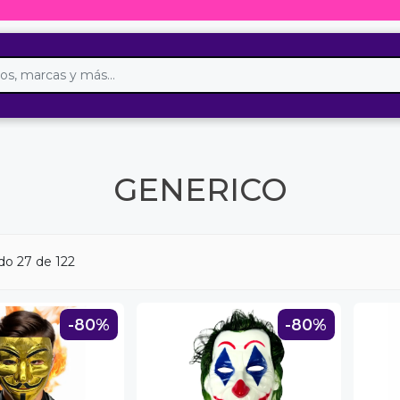
GENERICO
ndo
27
de 122
-80%
-80%