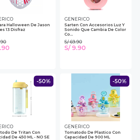
ERICO
GENERICO
ara Halloween De Jason
Sarten Con Accesorios Luz Y
es 13 Disfraz
Sonido Que Cambia De Color
Co...
.90
S/ 69.90
9.90
S/ 9.90
-50%
-50%
ERICO
GENERICO
odo De Tritan Con
Tomatodo De Plastico Con
idad De 450 ML - NO SE
Capacidad De 900 ML