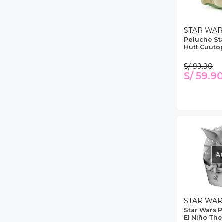
STAR WA
Peluche St
Hutt Cuuto
S/ 99.90
S/ 59.9
A
STAR WA
Star Wars 
El Niño Th