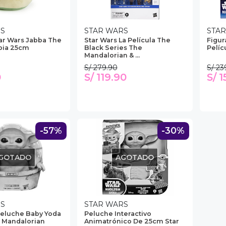
RS
STAR WARS
STA
ar Wars Jabba The
Star Wars La Película The
Figur
pia 25cm
Black Series The
Pelí
Mandalorian & ...
S/ 279.90
S/ 23
0
S/ 119.90
S/ 
-57%
-30%
GOTADO
AGOTADO
RS
STAR WARS
Peluche Baby Yoda
Peluche Interactivo
e Mandalorian
Animatrónico De 25cm Star