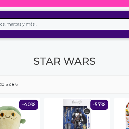
STAR WARS
ndo
6
de 6
-40%
-57%