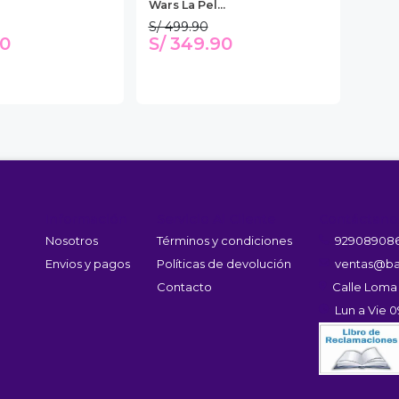
Wars La Pel...
S/ 499.90
90
S/ 349.90
Información
Servicio Al Cliente
Contáctano
Nosotros
Términos y condiciones
92908908
Envios y pagos
Políticas de devolución
ventas@ba
Contacto
Calle Loma
Lun a Vie 0