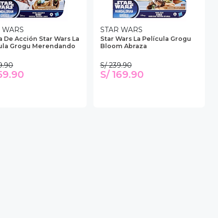
R WARS
STAR WARS
a De Acción Star Wars La
Star Wars La Película Grogu
cula Grogu Merendando
Bloom Abraza
9.90
S/ 239.90
159.90
S/ 169.90