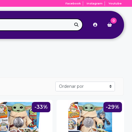
Facebook
Instagram
Youtube
0
-33%
-29%