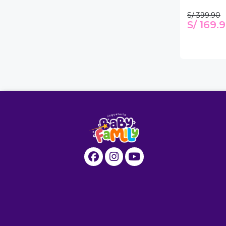
S/ 399.90
S/ 169.