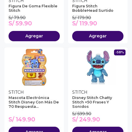
STITCH
STITCH
Figura De Goma Flexible
Figura Stitch
Stitch
BobbleHead Surtido
S/ 79.90
S/ 179.90
S/ 59.90
S/ 119.90
Agregar
Agregar
-58%
STITCH
STITCH
Mascota Electrónica
Disney Stitch Chatty
Stitch Disney Con Más De
Stitch +50 Frases Y
70 Respuesta...
Sonidos
S/ 599.90
S/ 149.90
S/ 249.90
Agregar
Agregar