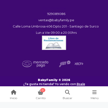
Contáctanos
929089086
ventas@babyfamily.pe
Calle Loma Umbrosa 406 Dpto 201 - Santiago de Surco
Lun a Vie 09:00 a 20:00hrs
BabyFamily © 2026
¿Te gusta mi tienda? Yo vendo con
Bsale
0
Inicio
Carrito
Buscar
Menú