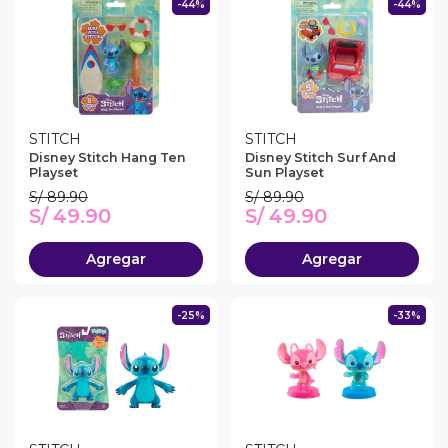
-44%
-44%
STITCH
STITCH
Disney Stitch Hang Ten
Disney Stitch Surf And
Playset
Sun Playset
S/ 89.90
S/ 89.90
S/ 49.90
S/ 49.90
Agregar
Agregar
-25%
-33%