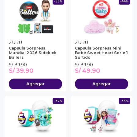
-55%
-44%
ZURU
ZURU
Capsula Sorpresa
Capsula Sorpresa Mini
Mundial 2026 Sidekick
Bebé Sweet Heart Serie 1
Ballers
Surtido
S/ 89.90
S/ 89.90
S/ 39.90
S/ 49.90
Agregar
Agregar
-37%
-33%