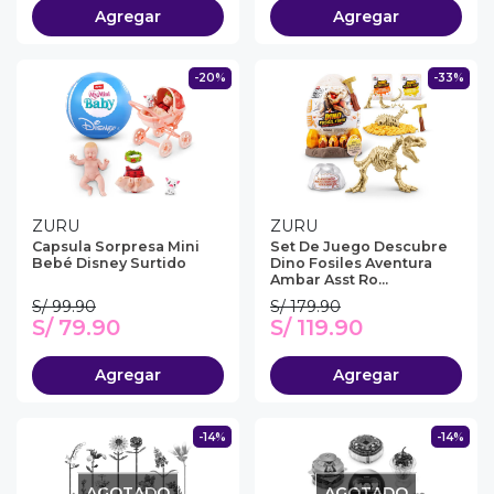
Agregar
Agregar
-20%
-33%
ZURU
ZURU
Capsula Sorpresa Mini
Set De Juego Descubre
Bebé Disney Surtido
Dino Fosiles Aventura
Ambar Asst Ro...
S/ 99.90
S/ 179.90
S/ 79.90
S/ 119.90
Agregar
Agregar
-14%
-14%
AGOTADO
AGOTADO