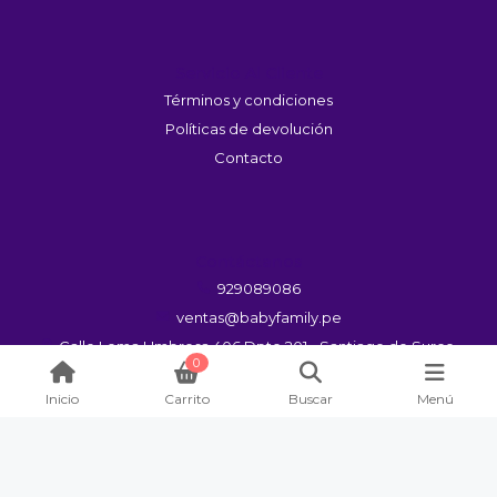
Servicio Al Cliente
Términos y condiciones
Políticas de devolución
Contacto
Contáctanos
929089086
ventas@babyfamily.pe
Calle Loma Umbrosa 406 Dpto 201 - Santiago de Surco
0
Lun a Vie 09:00 a 20:00hrs
Inicio
Carrito
Buscar
Menú