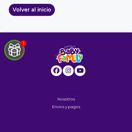
Volver al inicio
EGA
Y
NA!
u correo y
ipa por
Información
s premios
Nosotros
Envios y pagos
JUGAR
fined